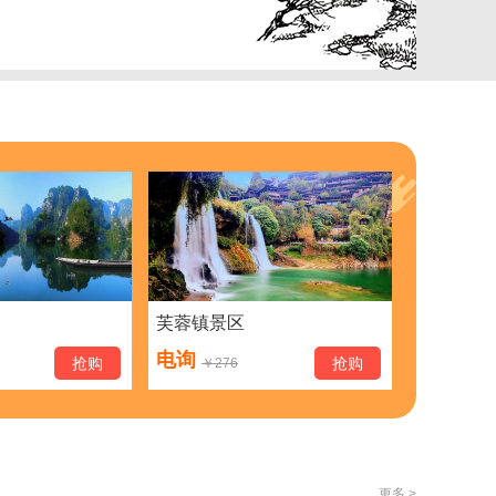
芙蓉镇景区
电询
抢购
抢购
￥
276
更多 >