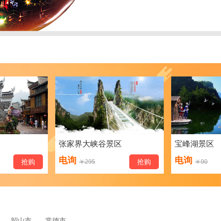
张家界大峡谷景区
宝峰湖景区
电询
电询
抢购
抢购
￥
295
￥
90
韶山市
常德市