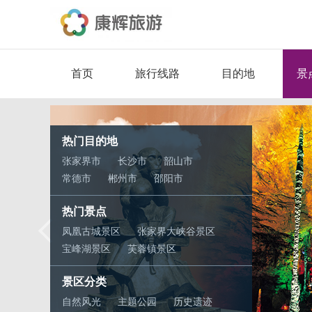
首页
旅行线路
目的地
景
热门目的地
张家界市
长沙市
韶山市
常德市
郴州市
邵阳市
凤凰古城
衡阳市
热门景点
凤凰古城景区
张家界大峡谷景区
宝峰湖景区
芙蓉镇景区
黄龙洞景区
永州云冰山旅游景区
景区分类
自然风光
主题公园
历史遗迹