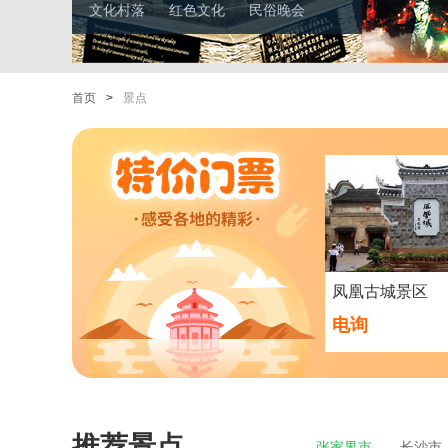
文化村落
红色文化
民俗晚会
首页
>
景点
凤凰古城景区
电询
推荐景点
张家界市
长沙市