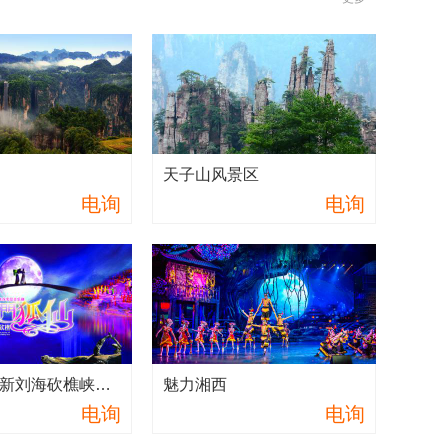
天子山风景区
长沙海
电询
电询
天门狐仙—新刘海砍樵峡谷音乐剧
魅力湘西
靖港古
电询
电询