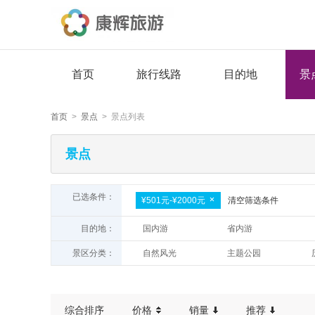
首页
旅行线路
目的地
景
首页
>
景点
> 景点列表
景点
已选条件：
¥501元-¥2000元
清空筛选条件
目的地：
国内游
省内游
景区分类：
自然风光
主题公园
民俗晚会
综合排序
价格
销量
推荐