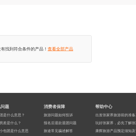
没有找到符合条件的产品！
查看全部产品
见问题
消费者保障
帮助中心
团是什么意思？
旅游问题如何投诉
出发张家界旅游前的准备
房差是什么？
报名后退款退团问题
玩好张家界，必先了解张
小包团是什么意思
旅途常见骗述解答
康辉旅游产品预定须知及